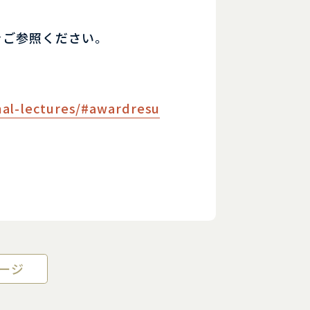
をご参照ください。
nal-lectures/#awardresu
ージ