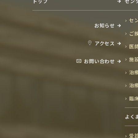
トップ
セン
セ
お知らせ
ご
アクセス
医
施
お問い合わせ
治
治
臨
よく
受