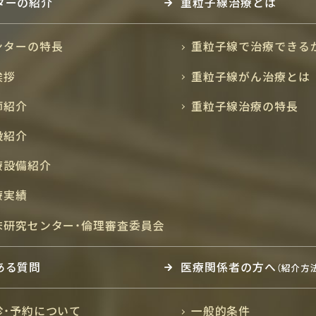
ターの紹介
重粒子線治療とは
ンターの特長
重粒子線で治療できる
挨拶
重粒子線がん治療とは
師紹介
重粒子線治療の特長
設紹介
療設備紹介
療実績
床研究センター・倫理審査委員会
ある質問
医療関係者の方へ
（紹介方
診・予約について
一般的条件