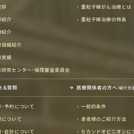
挨拶
重粒子線がん治療とは
師紹介
重粒子線治療の特長
設紹介
療設備紹介
療実績
床研究センター・倫理審査委員会
ある質問
医療関係者の方へ
（紹介方
診・予約について
一般的条件
療について
患者様のご紹介方法
用・会計について
セカンドオピニオンに