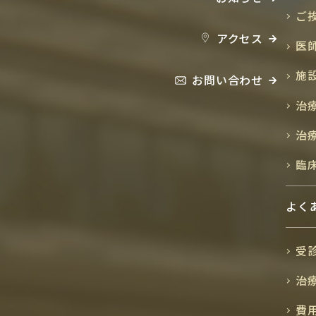
ご
アクセス
医
施
お問い合わせ
治
治
臨
よく
受
治
費